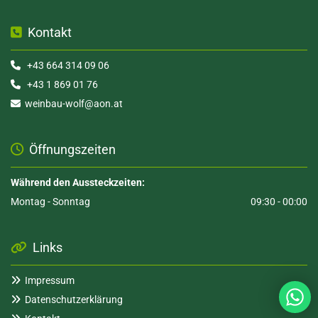
Kontakt

+43 664 314 09 06

+43 1 869 01 76

weinbau-wolf@aon.at

Öffnungszeiten

Während den Aussteckzeiten:
Montag - Sonntag
09:30 - 00:00
Links

Impressum

Datenschutzerklärung
