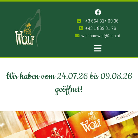
+43 664 314 09 06

+43 1 869 01 76

weinbau-wolf@aon.at

Wir haben vom 24.07.26 bis 09.08.26
geöffnet!